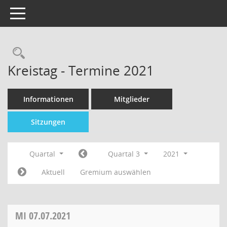
Toggle navigation
Kreistag - Termine 2021
Informationen
Mitglieder
Sitzungen
Quartal
Quartal 3
2021
Aktuell
Gremium auswählen
MI
07.07.2021