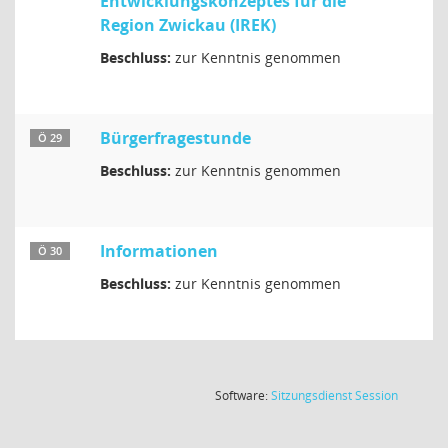
Entwicklungskonzeptes für die
Region Zwickau (IREK)
Beschluss:
zur Kenntnis genommen
Bürgerfragestunde
Ö 29
Beschluss:
zur Kenntnis genommen
Informationen
Ö 30
Beschluss:
zur Kenntnis genommen
(Wird in
Software:
Sitzungsdienst
Session