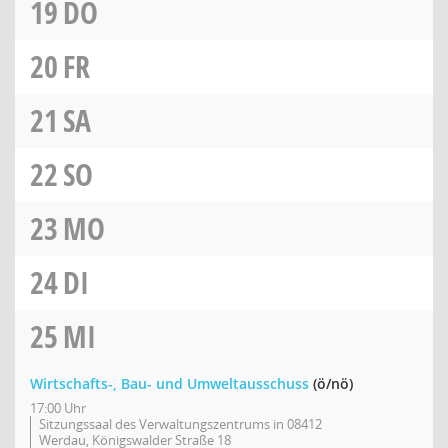
19
DO
20
FR
21
SA
22
SO
23
MO
24
DI
25
MI
Wirtschafts-, Bau- und Umweltausschuss
(ö/nö)
17:00 Uhr
Sitzungssaal des Verwaltungszentrums in 08412
Werdau, Königswalder Straße 18