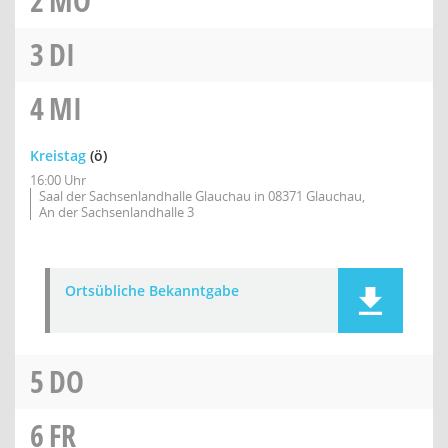
2
MO
3
DI
4
MI
Kreistag
(ö)
16:00 Uhr
Saal der Sachsenlandhalle Glauchau in 08371 Glauchau,
An der Sachsenlandhalle 3
Ortsübliche Bekanntgabe
5
DO
6
FR