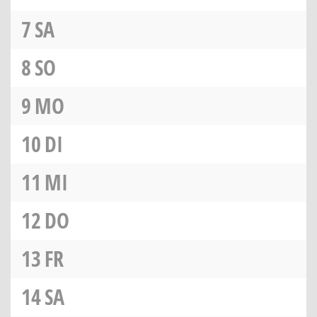
7
SA
8
SO
9
MO
10
DI
11
MI
12
DO
13
FR
14
SA