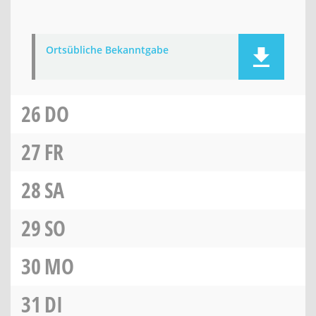
Ortsübliche Bekanntgabe
26
DO
27
FR
28
SA
29
SO
30
MO
31
DI