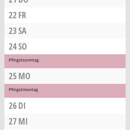
22
FR
23
SA
24
SO
Pfingstsonntag
25
MO
Pfingstmontag
26
DI
27
MI