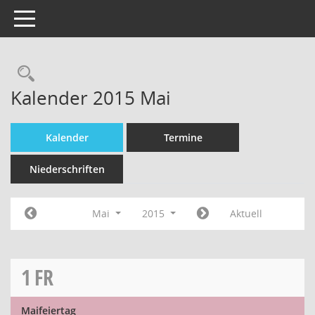
Toggle navigation
Kalender 2015 Mai
Kalender
Termine
Niederschriften
Mai
2015
Aktuell
1
FR
Maifeiertag