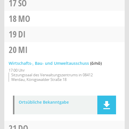
17
SO
18
MO
19
DI
20
MI
Wirtschafts-, Bau- und Umweltausschuss
(ö/nö)
17:00 Uhr
Sitzungssaal des Verwaltungszentrums in 08412
Werdau, Königswalder Straße 18
Ortsübliche Bekanntgabe
21
DO