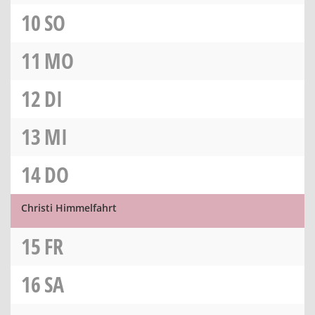
10
SO
11
MO
12
DI
13
MI
14
DO
Christi Himmelfahrt
15
FR
16
SA