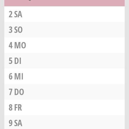
2
SA
3
SO
4
MO
5
DI
6
MI
7
DO
8
FR
9
SA