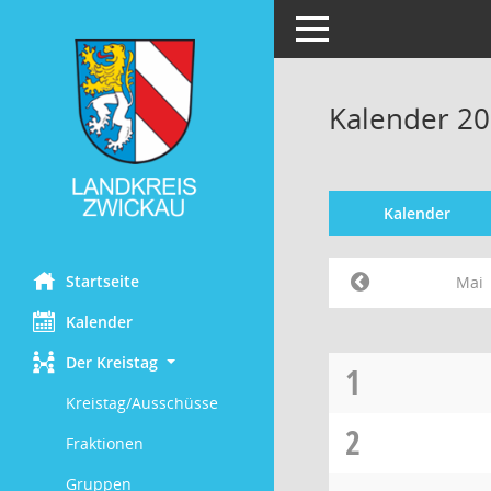
Toggle navigation
Kalender 20
Kalender
Startseite
Mai
Kalender
Der Kreistag
1
Kreistag/Ausschüsse
2
Fraktionen
Gruppen