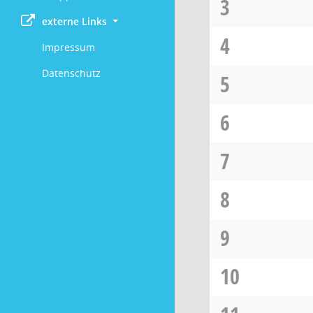
3
externe Links
4
Impressum
Datenschutz
5
6
7
8
9
10