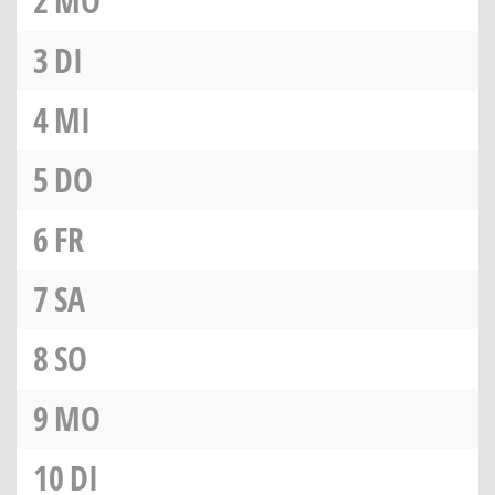
2
MO
3
DI
4
MI
5
DO
6
FR
7
SA
8
SO
9
MO
10
DI