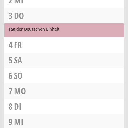
2
MI
3
DO
Tag der Deutschen Einheit
4
FR
5
SA
6
SO
7
MO
8
DI
9
MI