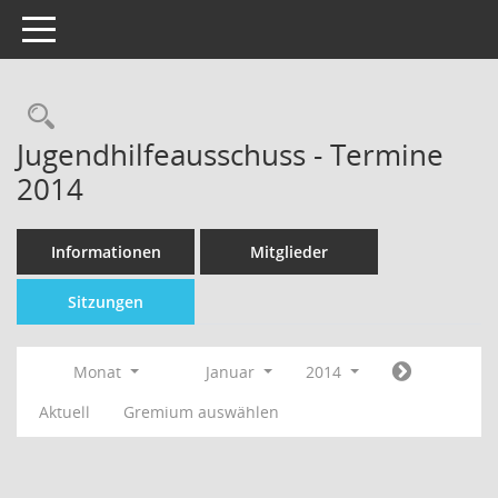
Toggle navigation
Jugendhilfeausschuss - Termine
2014
Informationen
Mitglieder
Sitzungen
Monat
Januar
2014
Aktuell
Gremium auswählen