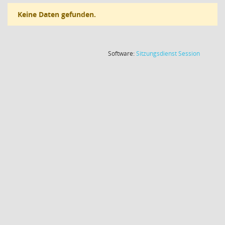
Keine Daten gefunden.
(Wird in
Software:
Sitzungsdienst
Session