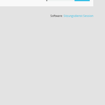
(Wird in
Software:
Sitzungsdienst
Session