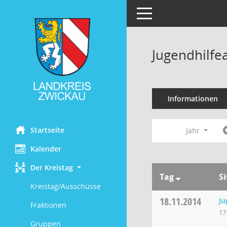
Toggle navigation
Jugendhilfe
Informationen
Startseite
Jahr
Kalender
Der Kreistag
Tag
S
Kreistag/Ausschüsse
18.11.2014
Ju
Fraktionen
17
Gruppen