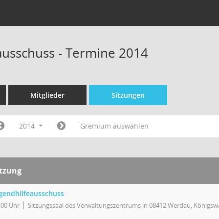
ausschuss - Termine 2014
Mitglieder
Sitzungen
2014
Gremium auswählen
itzung
gendhilfeausschuss
:00 Uhr
Sitzungssaal des Verwaltungszentrums in 08412 Werdau, Königswa