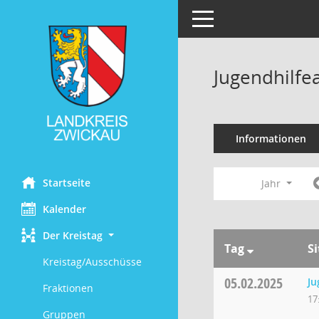
Toggle navigation
Jugendhilfe
Informationen
Startseite
Jahr
Kalender
Der Kreistag
Tag
S
Kreistag/Ausschüsse
05.02.2025
Ju
Fraktionen
17
Gruppen