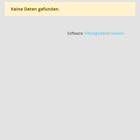
Keine Daten gefunden.
(Wird in
Software:
Sitzungsdienst
Session