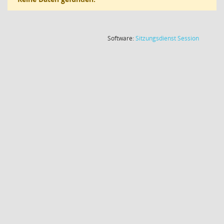
(Wird in
Software:
Sitzungsdienst
Session