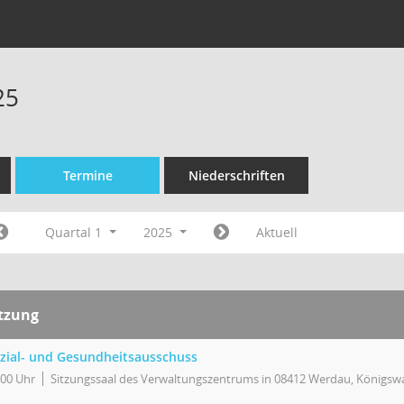
25
Termine
Niederschriften
Quartal 1
2025
Aktuell
itzung
zial- und Gesundheitsausschuss
:00 Uhr
Sitzungssaal des Verwaltungszentrums in 08412 Werdau, Königswa