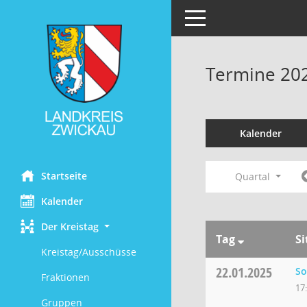
Toggle navigation
Termine 20
Kalender
Startseite
Quartal
Kalender
Der Kreistag
Tag
S
Kreistag/Ausschüsse
22.01.2025
So
Fraktionen
17
Gruppen