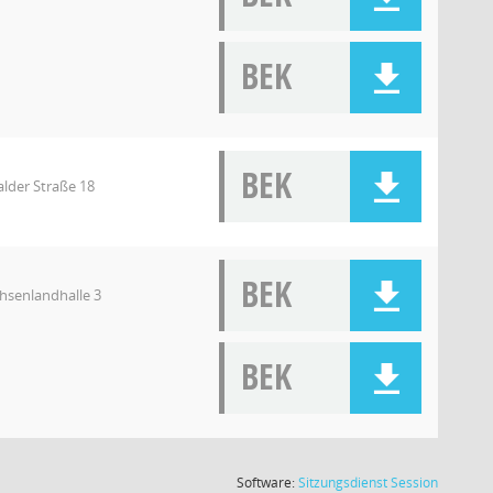
BEK
BEK
lder Straße 18
BEK
chsenlandhalle 3
BEK
(Wird in
Software:
Sitzungsdienst
Session