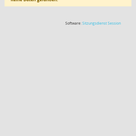
(Wird in
Software:
Sitzungsdienst
Session