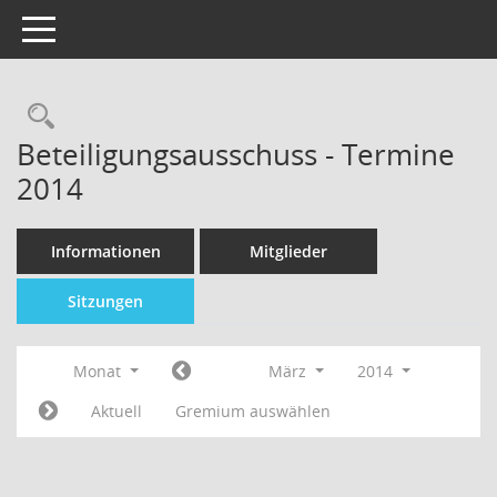
Toggle navigation
Beteiligungsausschuss - Termine
2014
Informationen
Mitglieder
Sitzungen
Monat
März
2014
Aktuell
Gremium auswählen