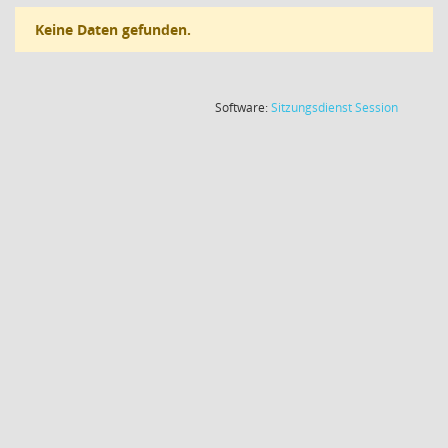
Keine Daten gefunden.
(Wird in
Software:
Sitzungsdienst
Session