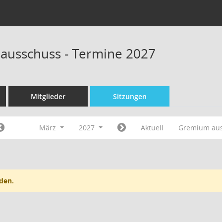
sausschuss - Termine 2027
Mitglieder
Sitzungen
März
2027
Aktuell
Gremium au
den.