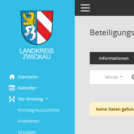
Toggle navigation
Beteiligung
Informationen
Startseite
Monat
Kalender
Der Kreistag
Keine Daten gefun
Kreistag/Ausschüsse
Fraktionen
Gruppen