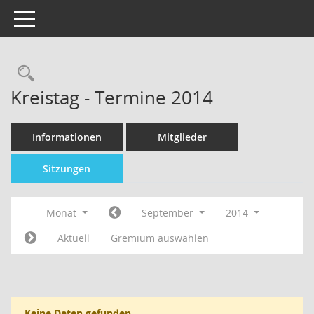
Toggle navigation
Kreistag - Termine 2014
Informationen
Mitglieder
Sitzungen
Monat
September
2014
Aktuell
Gremium auswählen
Keine Daten gefunden.