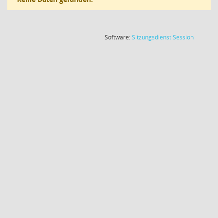
(Wird in
Software:
Sitzungsdienst
Session