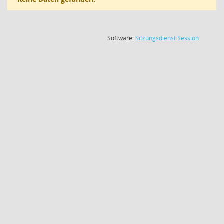
(Wird in
Software:
Sitzungsdienst
Session