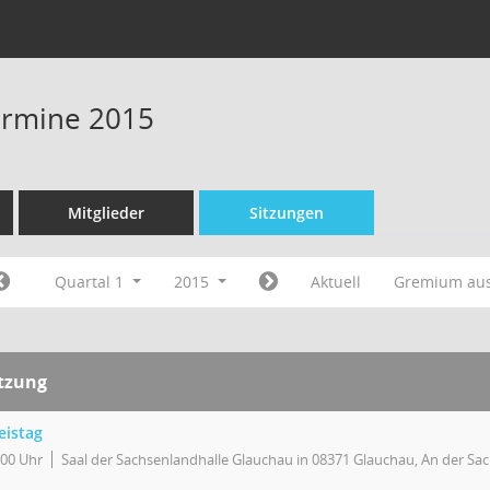
Termine 2015
Mitglieder
Sitzungen
Quartal 1
2015
Aktuell
Gremium au
itzung
eistag
:00 Uhr
Saal der Sachsenlandhalle Glauchau in 08371 Glauchau, An der Sa