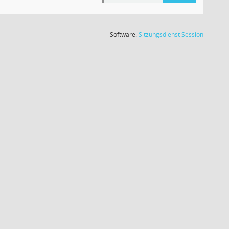
(Wird in
Software:
Sitzungsdienst
Session