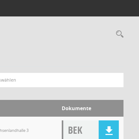
swählen
Dokumente
BEK
chsenlandhalle 3