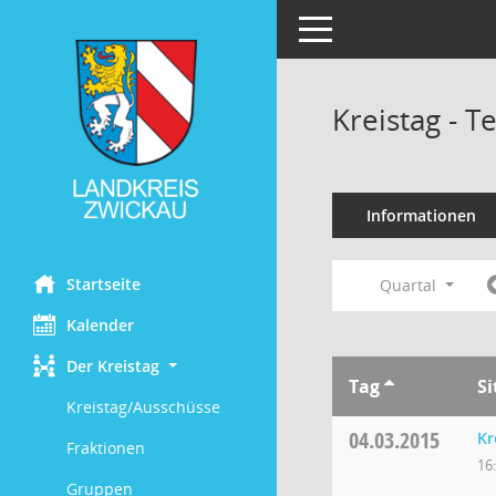
Toggle navigation
Kreistag - 
Informationen
Startseite
Quartal
Kalender
Der Kreistag
Tag
S
Kreistag/Ausschüsse
04.03.2015
Kr
Fraktionen
16
Gruppen