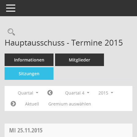
Toggle navigation
Hauptausschuss - Termine 2015
Informationen
Mitglieder
Sitzungen
Quartal
Quartal 4
2015
Aktuell
Gremium auswählen
MI
25.11.2015