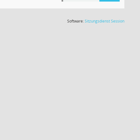
(Wird in
Software:
Sitzungsdienst
Session