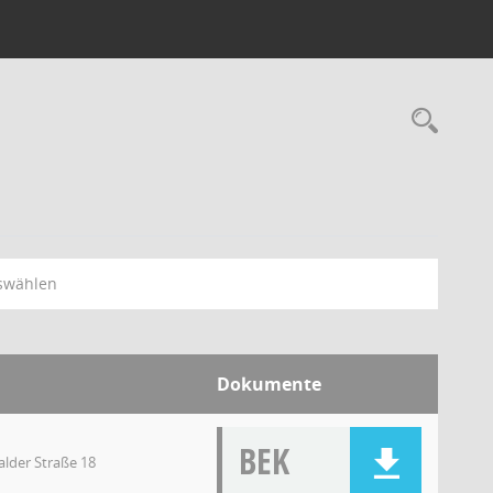
swählen
Dokumente
BEK
lder Straße 18