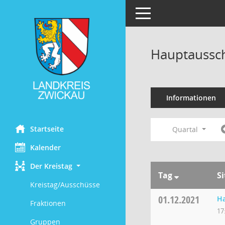
Toggle navigation
Hauptaussch
Informationen
Startseite
Quartal
Kalender
Der Kreistag
Tag
S
Kreistag/Ausschüsse
01.12.2021
H
Fraktionen
17
Gruppen