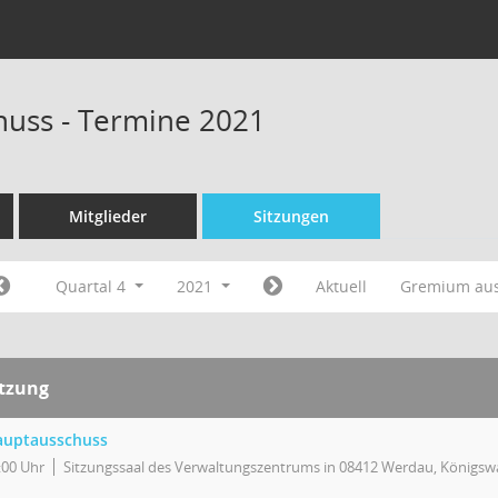
uss - Termine 2021
Mitglieder
Sitzungen
Quartal 4
2021
Aktuell
Gremium au
itzung
auptausschuss
:00 Uhr
Sitzungssaal des Verwaltungszentrums in 08412 Werdau, Königswa