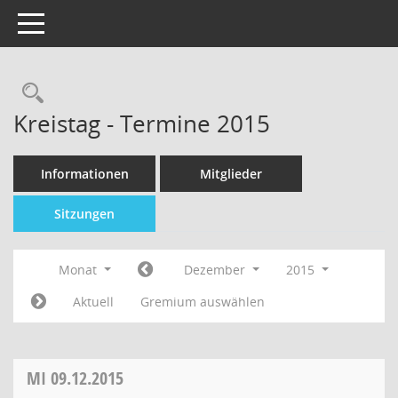
Toggle navigation
Kreistag - Termine 2015
Informationen
Mitglieder
Sitzungen
Monat
Dezember
2015
Aktuell
Gremium auswählen
MI
09.12.2015