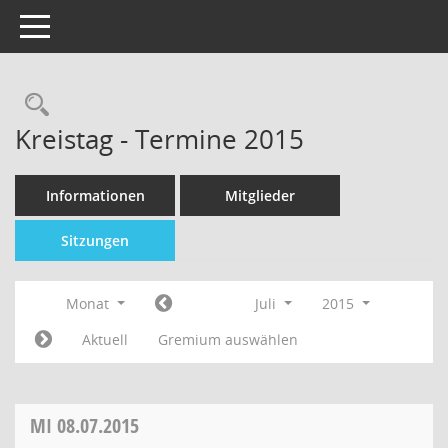
Toggle navigation
Kreistag - Termine 2015
Informationen
Mitglieder
Sitzungen
Monat
Juli
2015
Aktuell
Gremium auswählen
MI
08.07.2015