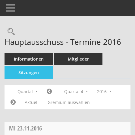
Toggle navigation
Hauptausschuss - Termine 2016
Informationen
Mitglieder
Sitzungen
Quartal
Quartal 4
2016
Aktuell
Gremium auswählen
MI
23.11.2016