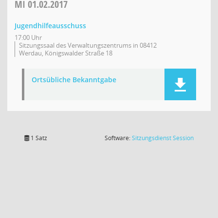
MI
01.02.2017
Jugendhilfeausschuss
17:00 Uhr
Sitzungssaal des Verwaltungszentrums in 08412
Werdau, Königswalder Straße 18
Ortsübliche Bekanntgabe
(Wird in
1 Satz
Software:
Sitzungsdienst
Session