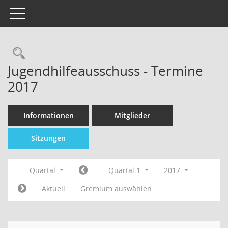
Toggle navigation
Jugendhilfeausschuss - Termine
2017
Informationen
Mitglieder
Sitzungen
Quartal
Quartal 1
2017
Aktuell
Gremium auswählen