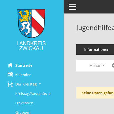
Toggle navigation
Jugendhilfe
Informationen
Startseite
Monat
Kalender
Der Kreistag
Keine Daten gefun
Kreistag/Ausschüsse
Fraktionen
Gruppen