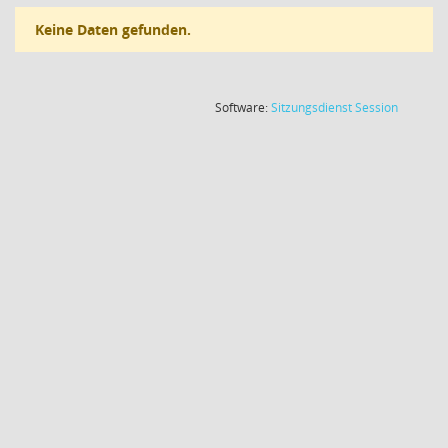
Keine Daten gefunden.
(Wird in
Software:
Sitzungsdienst
Session