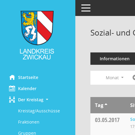
Toggle navigation
Sozial- und
Informationen
Startseite
Monat
Kalender
Der Kreistag
Tag
S
Kreistag/Ausschüsse
03.05.2017
So
Fraktionen
17
Gruppen