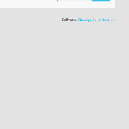
(Wird in
Software:
Sitzungsdienst
Session