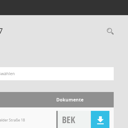
7
swählen
Dokumente
BEK
lder Straße 18