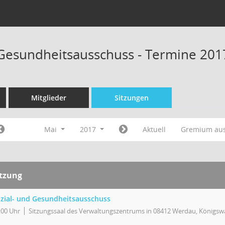
 Gesundheitsausschuss - Termine 201
Mitglieder
Sitzungen
Mai
2017
Aktuell
Gremium au
itzung
zial- und Gesundheitsausschuss
:00 Uhr
Sitzungssaal des Verwaltungszentrums in 08412 Werdau, Königswa