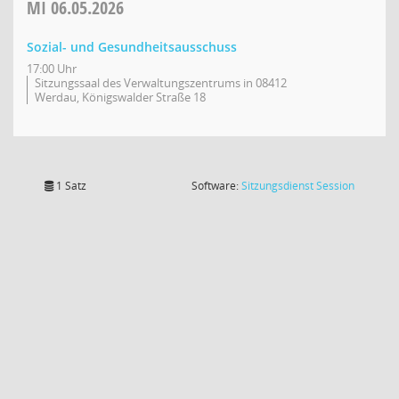
MI
06.05.2026
Sozial- und Gesundheitsausschuss
17:00 Uhr
Sitzungssaal des Verwaltungszentrums in 08412
Werdau, Königswalder Straße 18
(Wird in
1 Satz
Software:
Sitzungsdienst
Session