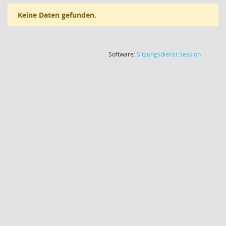
Keine Daten gefunden.
(Wird in
Software:
Sitzungsdienst
Session