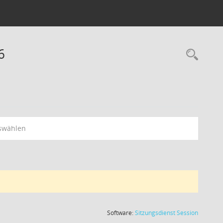
6
swählen
(Wird in
Software:
Sitzungsdienst
Session