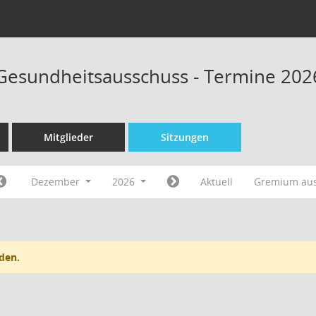
 Gesundheitsausschuss - Termine 202
Mitglieder
Sitzungen
Dezember
2026
Aktuell
Gremium au
den.