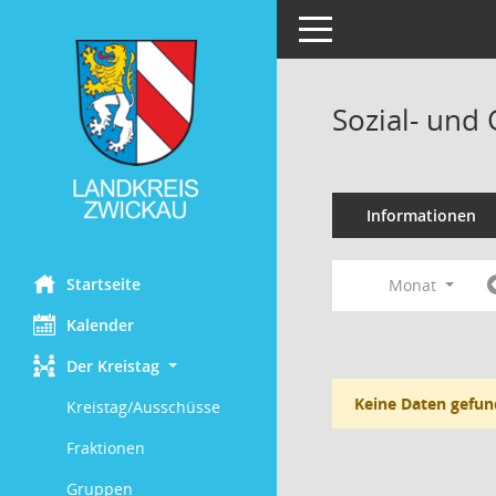
Toggle navigation
Sozial- und
Informationen
Startseite
Monat
Kalender
Der Kreistag
Keine Daten gefun
Kreistag/Ausschüsse
Fraktionen
Gruppen