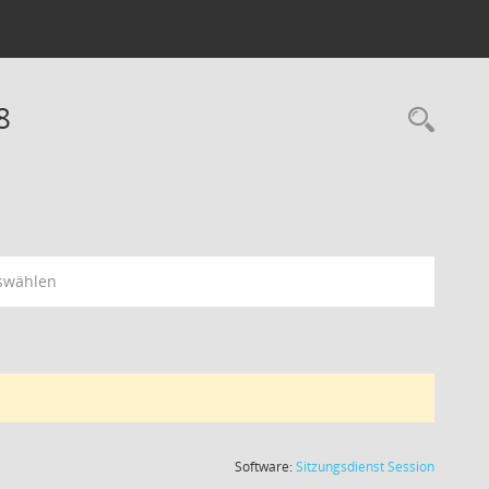
8
swählen
(Wird in
Software:
Sitzungsdienst
Session