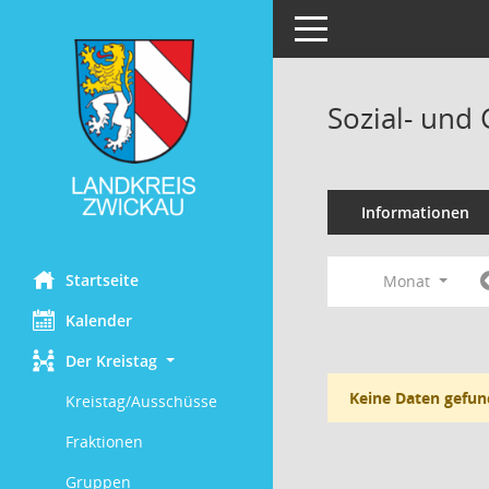
Toggle navigation
Sozial- und
Informationen
Startseite
Monat
Kalender
Der Kreistag
Keine Daten gefun
Kreistag/Ausschüsse
Fraktionen
Gruppen