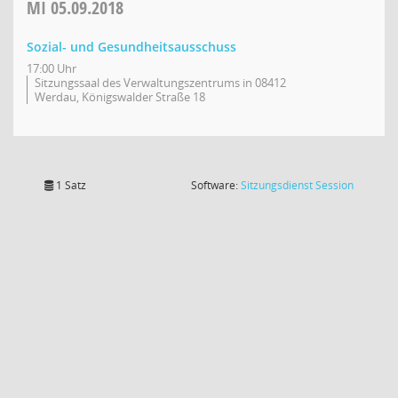
MI
05.09.2018
Sozial- und Gesundheitsausschuss
17:00 Uhr
Sitzungssaal des Verwaltungszentrums in 08412
Werdau, Königswalder Straße 18
(Wird in
1 Satz
Software:
Sitzungsdienst
Session