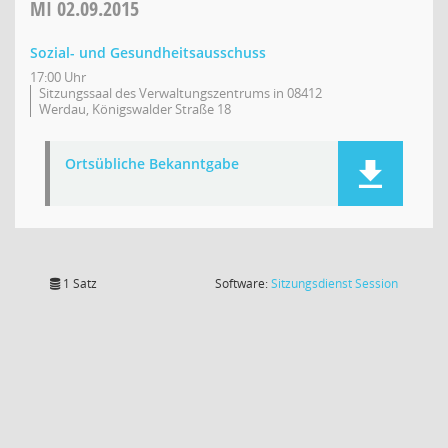
MI
02.09.2015
Sozial- und Gesundheitsausschuss
17:00 Uhr
Sitzungssaal des Verwaltungszentrums in 08412
Werdau, Königswalder Straße 18
Ortsübliche Bekanntgabe
(Wird in
1 Satz
Software:
Sitzungsdienst
Session