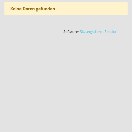
Keine Daten gefunden.
(Wird in
Software:
Sitzungsdienst
Session