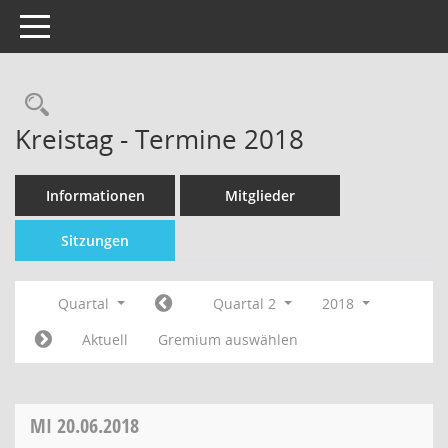
Toggle navigation
Kreistag - Termine 2018
Informationen
Mitglieder
Sitzungen
Quartal
Quartal 2
2018
Aktuell
Gremium auswählen
MI
20.06.2018