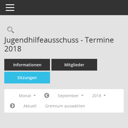
Toggle navigation
Jugendhilfeausschuss - Termine
2018
Informationen
Mitglieder
Sitzungen
Monat
September
2018
Aktuell
Gremium auswählen