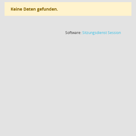
Keine Daten gefunden.
(Wird in
Software:
Sitzungsdienst
Session