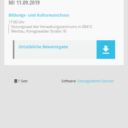
MI
11.09.2019
Bildungs- und Kulturausschuss
17:00 Uhr
Sitzungssaal des Verwaltungszentrums in 08412
Werdau, Königswalder Straße 18
Ortsübliche Bekanntgabe
(Wird in
1 Satz
Software:
Sitzungsdienst
Session