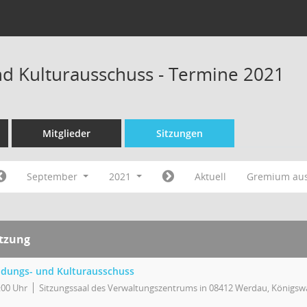
nd Kulturausschuss - Termine 2021
Mitglieder
Sitzungen
September
2021
Aktuell
Gremium au
itzung
ldungs- und Kulturausschuss
:00 Uhr
Sitzungssaal des Verwaltungszentrums in 08412 Werdau, Königswa