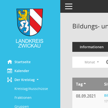
Toggle navigation
Bildungs- u
Informationen
Startseite
Monat
Kalender
Der Kreistag
Tag
S
Kreistag/Ausschüsse
08.09.2021
Bi
Fraktionen
17
Gruppen