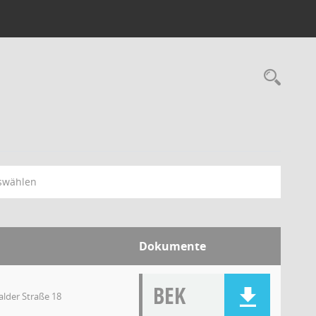
swählen
Dokumente
BEK
lder Straße 18