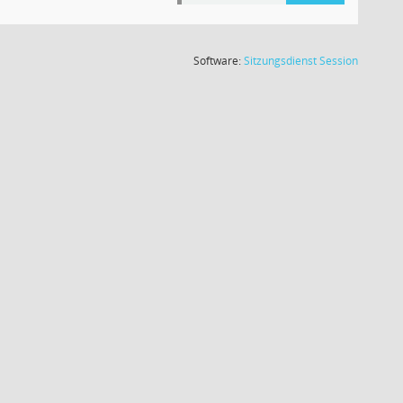
(Wird in
Software:
Sitzungsdienst
Session