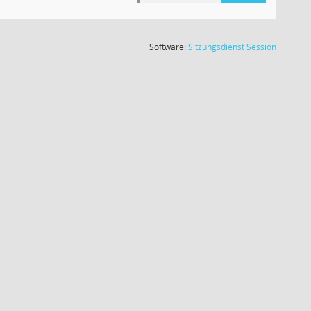
(Wird in
Software:
Sitzungsdienst
Session