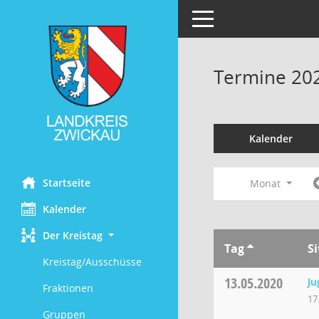
Toggle navigation
Termine 20
Kalender
Startseite
Monat
Kalender
Der Kreistag
Tag
S
Kreistag/Ausschüsse
13.05.2020
Ju
Fraktionen
17
Gruppen