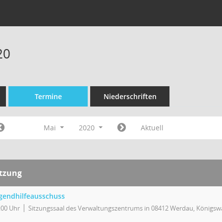
20
Termine
Niederschriften
Mai
2020
Aktuell
itzung
gendhilfeausschuss
:00 Uhr
Sitzungssaal des Verwaltungszentrums in 08412 Werdau, Königswa