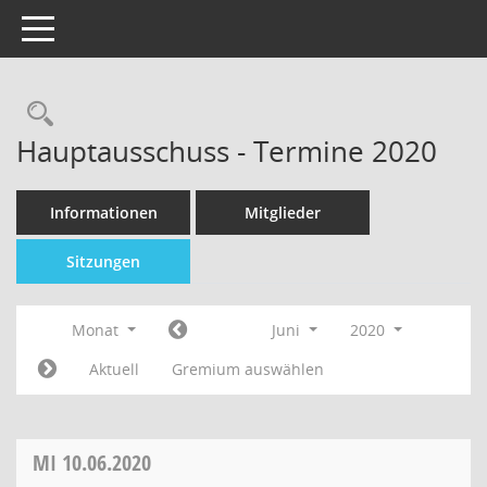
Toggle navigation
Hauptausschuss - Termine 2020
Informationen
Mitglieder
Sitzungen
Monat
Juni
2020
Aktuell
Gremium auswählen
MI
10.06.2020