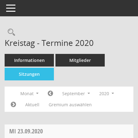
Toggle navigation
Kreistag - Termine 2020
Informationen
Mitglieder
Sitzungen
Monat
September
2020
Aktuell
Gremium auswählen
MI
23.09.2020