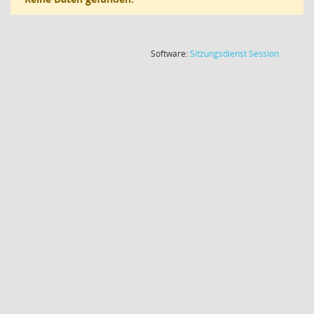
(Wird in
Software:
Sitzungsdienst
Session