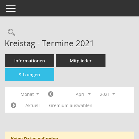
Toggle navigation
Kreistag - Termine 2021
Informationen
Mitglieder
Sitzungen
Monat
April
2021
Aktuell
Gremium auswählen
Keine Daten gefunden.