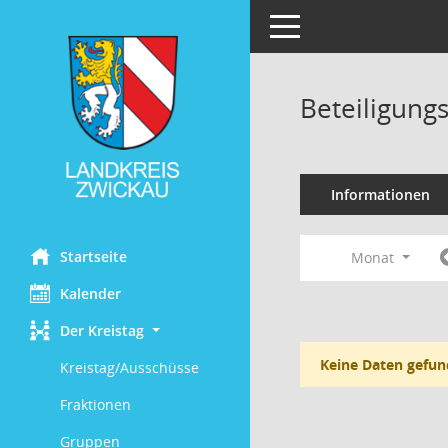
Toggle navigation
Beteiligung
Informationen
Startseite
Monat
Kalender
Der Kreistag
Keine Daten gefun
Kreistag/Ausschüsse
Fraktionen
Gruppen