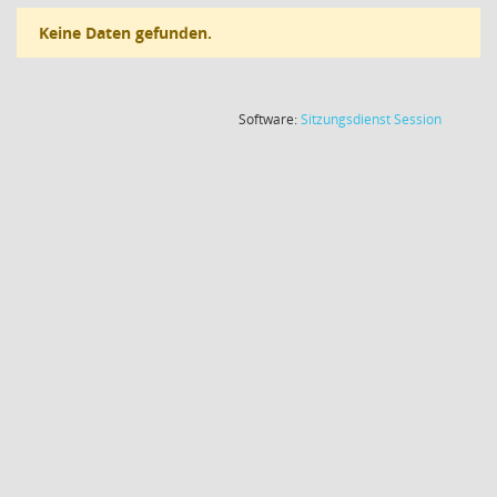
Keine Daten gefunden.
(Wird in
Software:
Sitzungsdienst
Session