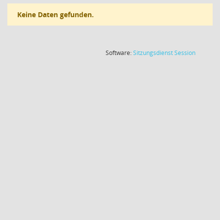
Keine Daten gefunden.
(Wird in
Software:
Sitzungsdienst
Session