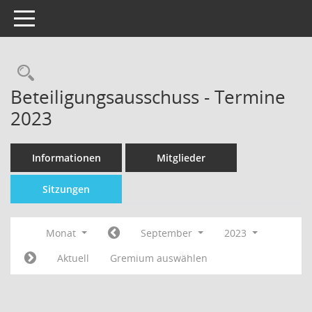
Toggle navigation
Beteiligungsausschuss - Termine
2023
Informationen
Mitglieder
Sitzungen
Monat
September
2023
Aktuell
Gremium auswählen