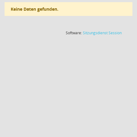
Keine Daten gefunden.
(Wird in
Software:
Sitzungsdienst
Session