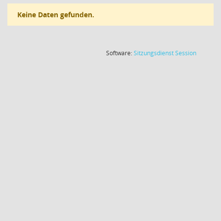
Keine Daten gefunden.
(Wird in
Software:
Sitzungsdienst
Session