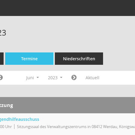
23
Termine
Niederschriften
Juni
2023
Aktuell
itzung
gendhilfeausschuss
:00 Uhr
Sitzungssaal des Verwaltungszentrums in 08412 Werdau, Königswa