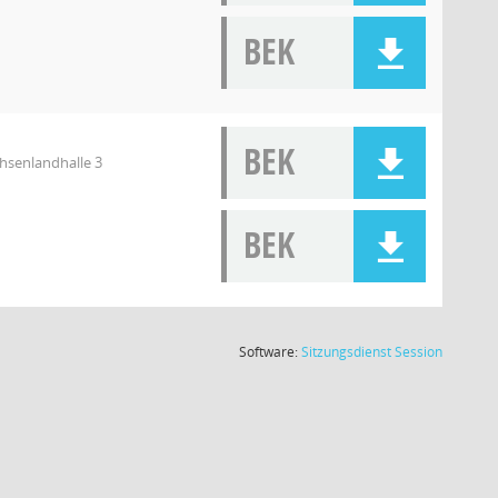
BEK
BEK
chsenlandhalle 3
BEK
(Wird in
Software:
Sitzungsdienst
Session