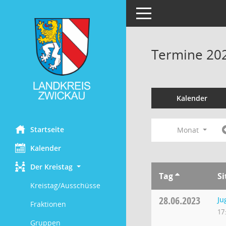
Toggle navigation
Termine 20
Kalender
Startseite
Monat
Kalender
Der Kreistag
Tag
S
Kreistag/Ausschüsse
28.06.2023
Ju
Fraktionen
17
Gruppen